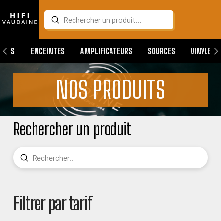
Submit
Search
QUES
ENCEINTES
AMPLIFICATEURS
SOURCES
VINYLES
NOS PRODUITS
Rechercher un produit
Submit
Search
Filtrer par tarif