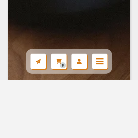
0
BLUESOUND PULSE M
549,00
€