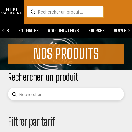
Submit
Search
QUES
ENCEINTES
AMPLIFICATEURS
SOURCES
VINYLES
NOS PRODUITS
Rechercher un produit
Submit
Search
Filtrer par tarif