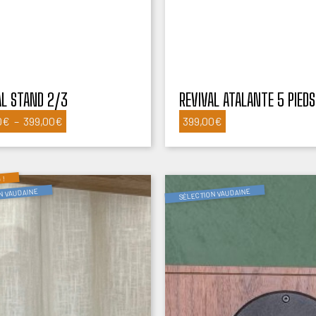
AL STAND 2/3
REVIVAL ATALANTE 5 PIEDS
Plage
0
€
–
399,00
€
399,00
€
de
prix :
269,00€
 !
à
N VAUDAINE
SÉLECTION VAUDAINE
399,00€