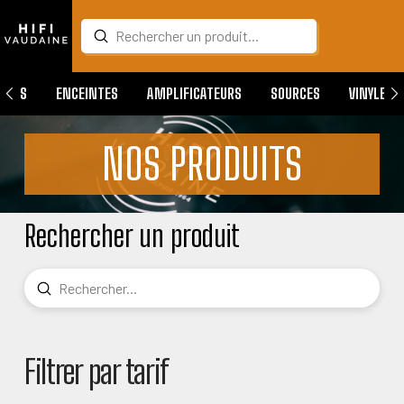
Submit
Search
QUES
ENCEINTES
AMPLIFICATEURS
SOURCES
VINYLES
NOS PRODUITS
Rechercher un produit
Submit
Search
Filtrer par tarif