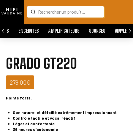
Submit
Search
QUES
ENCEINTES
AMPLIFICATEURS
SOURCES
VINYLES
GRADO GT220
279,00
€
Points forts:
Son naturel et détaillé extrêmement impressionnant
Contrôle tactile et vocal réactif
Léger et confortable
36 heures d’autonomie