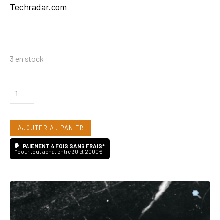
Techradar.com
3 en stock
quantité
de
Grado
AJOUTER AU PANIER
GT220
PAIEMENT 4 FOIS SANS FRAIS*
*pour tout achat entre 30 et 2000€