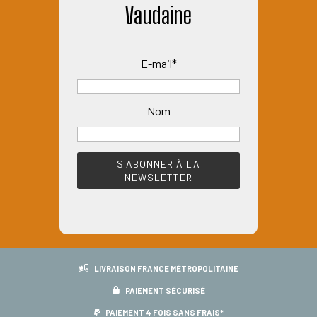
Vaudaine
a
plusieurs
variations.
E-mail*
Les
options
peuvent
Nom
être
choisies
sur
la
page
du
produit
LIVRAISON FRANCE MÉTROPOLITAINE
PAIEMENT SÉCURISÉ
PAIEMENT 4 FOIS SANS FRAIS*