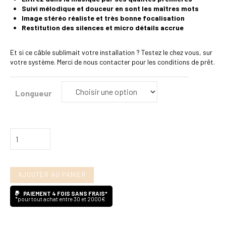
Suivi mélodique et douceur en sont les maîtres mots
Image stéréo réaliste et très bonne focalisation
Restitution des silences et micro détails accrue
Et si ce câble sublimait votre installation ? Testez le chez vous, sur
votre système. Merci de nous contacter pour les conditions de prêt.
Longueur
quantité
de
Majestic
AJOUTER AU PANIER
Comte
(enceintes)
PAIEMENT 4 FOIS SANS FRAIS*
*pour tout achat entre 30 et 2000€