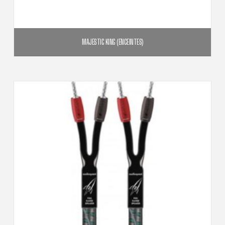
MAJESTIC KING (ENCEINTES)
3 990,00
€
5 670,00
€
Plage
–
de
prix :
3
CHOIX DES OPTIONS
990,00€
à
Ce
5
670,00€
produit
a
plusieurs
variations.
Les
options
peuvent
être