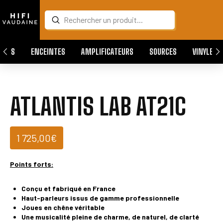
Submit
Search
QUES
ENCEINTES
AMPLIFICATEURS
SOURCES
VINYLES
ATLANTIS LAB AT21C
1 725,00
€
Points forts:
Conçu et fabriqué en France
Haut-parle
urs issus de gamme professionnelle
Joues en chêne véritable
Une musicalité pleine de charme, de naturel, de
clarté