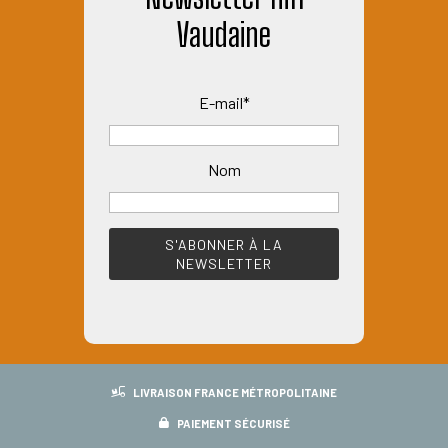
Vaudaine
a
plusieurs
variations.
E-mail*
Les
options
peuvent
Nom
être
choisies
sur
la
page
du
produit
LIVRAISON FRANCE MÉTROPOLITAINE
PAIEMENT SÉCURISÉ