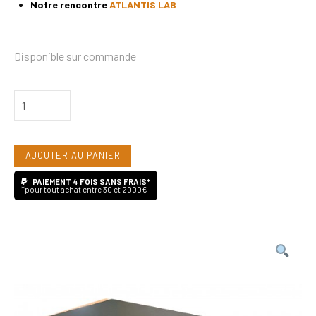
Notre rencontre
ATLANTIS LAB
Disponible sur commande
quantité
de
Atlantis
AJOUTER AU PANIER
Lab
AT21C
PAIEMENT 4 FOIS SANS FRAIS*
*pour tout achat entre 30 et 2000€