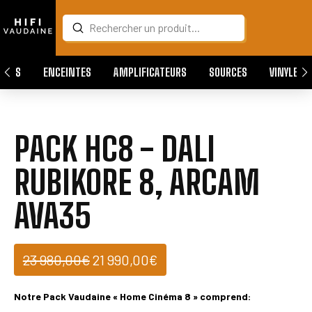
Submit
Search
QUES
ENCEINTES
AMPLIFICATEURS
SOURCES
VINYLES
PACK HC8 - DALI
RUBIKORE 8, ARCAM
AVA35
Le
Le
23 980,00
€
21 990,00
€
prix
prix
initial
actuel
Notre Pack Vaudaine « Home Cinéma 8 » comprend:
était :
est :