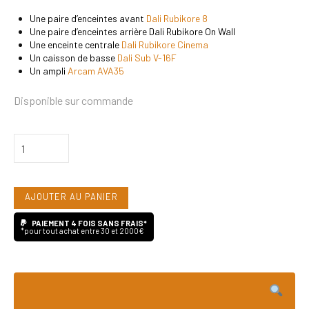
23
21
980,00€.
990,00€.
Une paire d’enceintes avant
Dali Rubikore 8
Une paire d’enceintes arrière Dali Rubikore On Wall
Une enceinte centrale
Dali Rubikore Cinema
Un caisson de basse
Dali Sub V-16F
Un ampli
Arcam AVA35
Disponible sur commande
quantité
de
Pack
AJOUTER AU PANIER
HC8
-
PAIEMENT 4 FOIS SANS FRAIS*
*pour tout achat entre 30 et 2000€
Dali
Rubikore
8,
Arcam