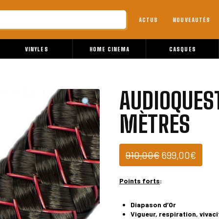
ACTUS
NOUVEAUTÉS
VINYLES
HOME CINEMA
CASQUES
AUDIOQUEST
MÈTRES
Le
Le
910,00
€
699,00
€
prix
prix
initial
actue
Points forts
:
était :
est :
910,00€.
699,0
Diapason d’Or
Vigueur, respiration, vivaci