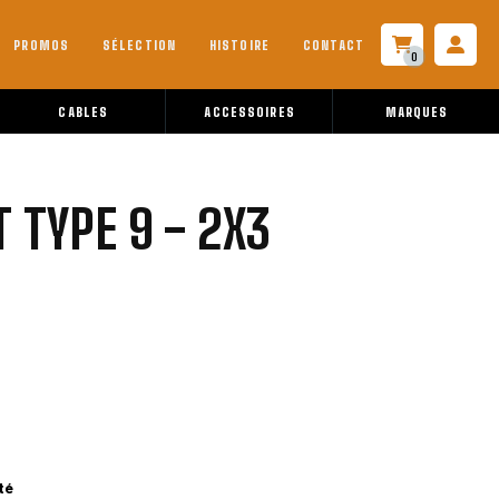
PROMOS
SÉLECTION
HISTOIRE
CONTACT
0
CABLES
ACCESSOIRES
MARQUES
 TYPE 9 - 2X3
l
0€.
té