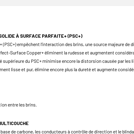
OLIDE À SURFACE PARFAITE+ (PSC+)
(PSC+) empêchent l’interaction des brins, une source majeure de dis
erfect-Surface Copper+ éliminent la rudesse et augmentent considérabl
eté supérieure du PSC+ minimise encore la distorsion causée par les l
ent lisse et pur, élimine encore plus la dureté et augmente considéra
ion entre les brins.
 MULTICOUCHE
base de carbone, les conducteurs à contrôle de direction et le blind