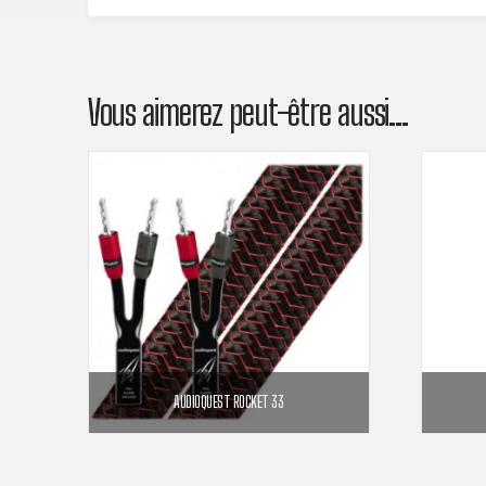
Vous aimerez peut-être aussi…
AUDIOQUEST ROCKET 33
649,00
€
949,00
€
Plage
1 2
–
de
prix :