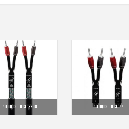
AUDIOQUEST ROCKET 88 DBS
AUDIOQUEST ROCKET 44
99,00
€
1 899,00
€
Plage
839,00
€
1 279,
–
–
de
prix :