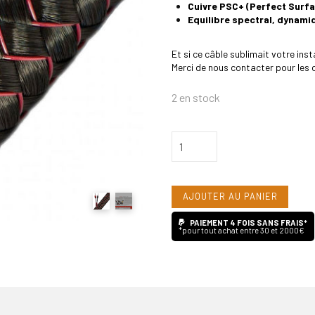
Cuivre PSC+ (Perfect Surf
Equilibre spectral, dynami
Et si ce câble sublimait votre inst
Merci de nous contacter pour les 
2 en stock
quantité
de
Audioquest
AJOUTER AU PANIER
Type
9
PAIEMENT 4 FOIS SANS FRAIS*
*pour tout achat entre 30 et 2000€
-
2x3
mètres