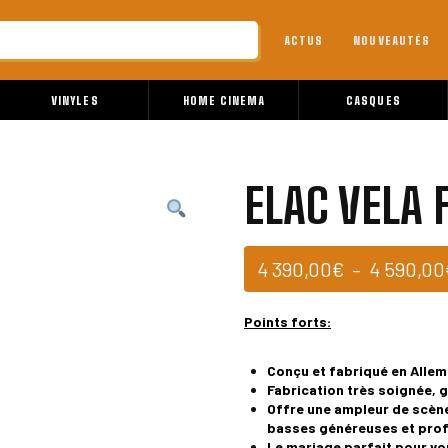
ACTUS
NOUVEAUTÉS
VINYLES
HOME CINEMA
CASQUES
ELAC VELA 
4 390,00
€
–
4 590,00
Points forts:
Conçu et fabriqué en Alle
Fabrication très soignée, g
Offre une ampleur de scène
basses généreuses et prof
Le mariage parfait pour vo