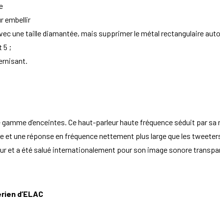
e
r embellir
vec une taille diamantée, mais supprimer le métal rectangulaire auto
 5 ;
ernisant.
e gamme d’enceintes. Ce haut-parleur haute fréquence séduit par sa r
ge et une réponse en fréquence nettement plus large que les tweete
ur et a été salué internationalement pour son image sonore transpar
rien d’ELAC