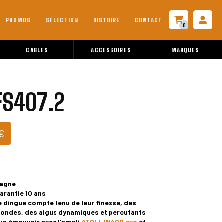
PROMOS
SÉLECTION
HISTOIRE
CONTACT
0
CABLES
ACCESSOIRES
MARQUES
FS407.2
Plage
€
de
prix :
4
390,00€
à
magne
4
arantie 10 ans
590,00€
 dingue compte tenu de leur finesse, des
ondes, des aigus dynamiques et percutants
us émouvoir avec l’ampli
ATOLL IN400 evo
et