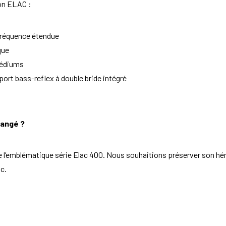
ion ELAC :
fréquence étendue
que
médiums
ort bass-reflex à double bride intégré
hangé ?
 de l’emblématique série Elac 400. Nous souhaitions préserver son hé
c.