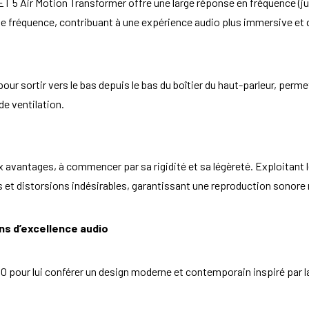
T 5 Air Motion Transformer offre une large réponse en fréquence (jus
 fréquence, contribuant à une expérience audio plus immersive et dé
ur sortir vers le bas depuis le bas du boîtier du haut-parleur, permet
de ventilation.
avantages, à commencer par sa rigidité et sa légèreté. Exploitant le
et distorsions indésirables, garantissant une reproduction sonore 
ans d’excellence audio
 pour lui conférer un design moderne et contemporain inspiré par la