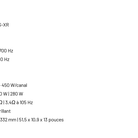
AS-XR
2700 Hz
00 Hz
– 450 W/canal
0 W | 280 W
 | 3,4Ω à 105 Hz
illant
332 mm | 51,5 x 10,9 x 13 pouces