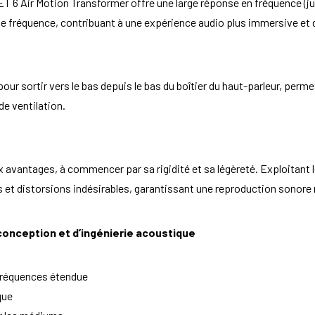
T 6 Air Motion Transformer offre une large réponse en fréquence (jus
 fréquence, contribuant à une expérience audio plus immersive et dé
ur sortir vers le bas depuis le bas du boîtier du haut-parleur, permet
de ventilation.
avantages, à commencer par sa rigidité et sa légèreté. Exploitant le
et distorsions indésirables, garantissant une reproduction sonore 
conception et d’ingénierie acoustique
fréquences étendue
que