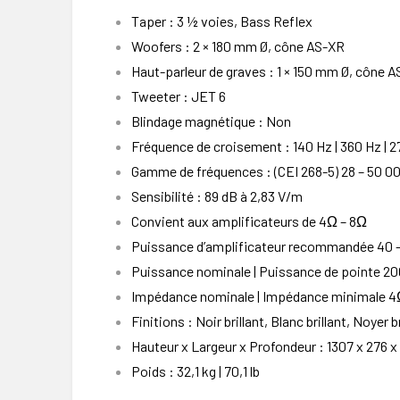
Taper : 3 ½ voies, Bass Reflex
Woofers : 2 × 180 mm Ø, cône AS-XR
Haut-parleur de graves : 1 × 150 mm Ø, cône 
Tweeter : JET 6
Blindage magnétique : Non
Fréquence de croisement : 140 Hz | 360 Hz | 
Gamme de fréquences : (CEI 268-5) 28 – 50 0
Sensibilité : 89 dB à 2,83 V/m
Convient aux amplificateurs de 4Ω – 8Ω
Puissance d’amplificateur recommandée 40 
Puissance nominale | Puissance de pointe 20
Impédance nominale | Impédance minimale 4Ω
Finitions : Noir brillant, Blanc brillant, Noyer br
Hauteur x Largeur x Profondeur : 1307 x 276 x 
Poids : 32,1 kg | 70,1 lb