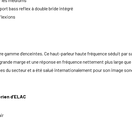
er les médiums
ort bass reflex à double bride intégré
flexions
re gamme d’enceintes. Ce haut-parleur haute fréquence séduit par sa
 grande marge et une réponse en fréquence nettement plus large que
es du secteur et a été salué internationalement pour son image sono
rien d’ELAC
ir