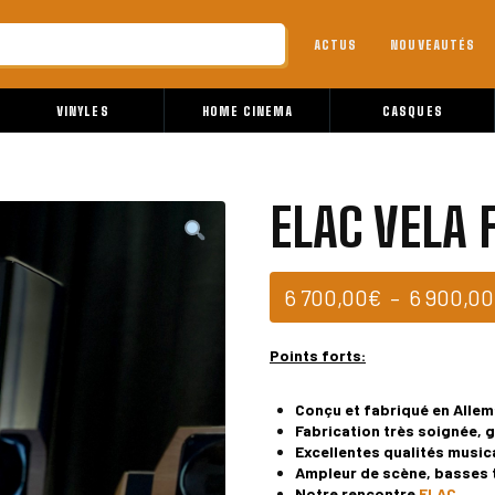
ACTUS
NOUVEAUTÉS
VINYLES
HOME CINEMA
CASQUES
ELAC VELA 
6 700,00
€
–
6 900,00
Points forts:
Conçu et fabriqué en Alle
Fabrication très soignée, g
Excellentes qualités music
Ampleur de scène, basses 
Notre rencontre
ELAC