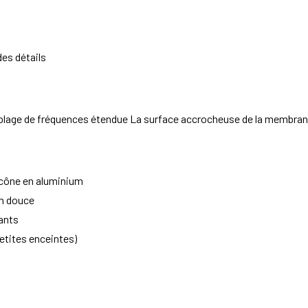
des détails
ge de fréquences étendue La surface accrocheuse de la membrane e
u cône en aluminium
on douce
ants
etites enceintes)