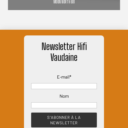
la
MOON NORTH 681
page
13 500,00
€
du
produit
AJOUTER AU PANIER
Newsletter Hifi
Vaudaine
E-mail*
Nom