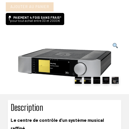
AJOUTER AU PANIER
Compass
491
PAIEMENT 4 FOIS SANS FRAIS*
*pour tout achat entre 30 et 2000€
Description
Le centre de contrôle d’un système musical
raffiné.