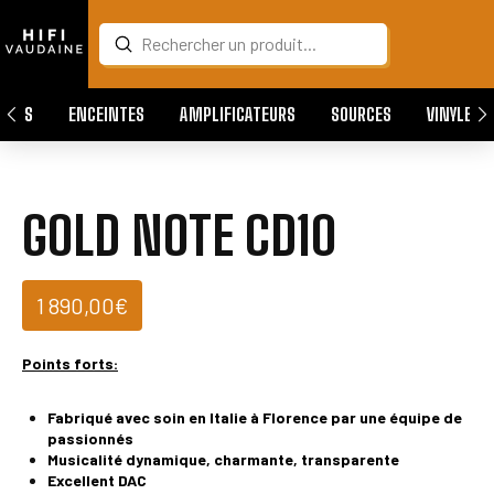
Submit
Search
QUES
ENCEINTES
AMPLIFICATEURS
SOURCES
VINYLES
GOLD NOTE CD10
1 890,00
€
Points forts:
Fabriqué avec soin en Italie à Florence par une équipe de
passionnés
Musicalité dynamique, charmante, transparente
Excellent DAC