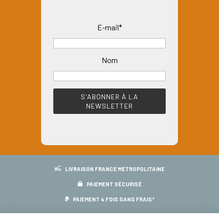
plusieurs
variations.
E-mail*
Les
options
peuvent
Nom
être
choisies
sur
la
page
du
produit
LIVRAISON FRANCE MÉTROPOLITAINE
PAIEMENT SÉCURISÉ
PAIEMENT 4 FOIS SANS FRAIS*