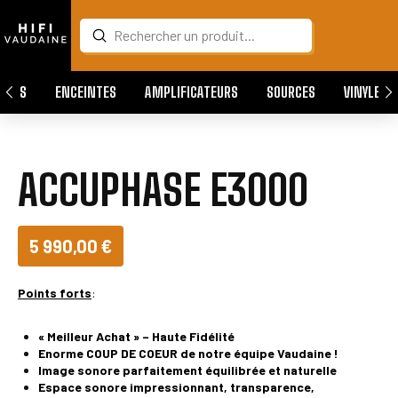
Submit
Search
QUES
ENCEINTES
AMPLIFICATEURS
SOURCES
VINYLES
ACCUPHASE E3000
5 990,00 €
Points forts
:
« Meilleur Achat » – Haute Fidélité
Enorme COUP DE COEUR de notre équipe Vaudaine !
Image sonore parfaitement
équilibrée et naturelle
Espace sonore impressionnant, t
ransparence,