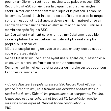
pour en améliorer la restitution musicale. Le palet presseur SSC
Record Point 420 convient sur la plupart des platines vinyles. Il
établi un meilleur contact entre le disque et le plateau. Il stabilise
l’ensemble. Ce qui réduit la distorsion et offre une plus belle image
sonore. Il est constitué d’une partie en aluminium naturel prise en
sandwich entre deux parties en aluminium anodisé noir. Il utilise la
membrane spécifique à SSC.
Le résultat est vraiment surprenant et immédiatement audible
selon la platine. La restitution musicale est plus réaliste, plus
propre, plus détaillée.
Idéal sur une platine rigide avec un plateau en acrylique ou avec un
couvre-plateau rigide.
Ne pas l’utiliser sur une platine ayant une suspension, ni l’associer à
un couvre-plateau en feutre ou en caoutchouc mou.
Certainement le meilleur palet presseur du marché surtout pour son
tarif très raisonnable !
« J’avais déjà testé ce palet presseur SSC Record Point 420 sur ma
platine (prêt d’un ami) et je trouvais une évolution positive dans la
restitution du son. D’abord, les graves sont plus charpentés. Ensuite,
le message est plus cohérent et tout est lié. La cohésion rend le
message moins agressif. Merci et bonne continuation. »
PhG