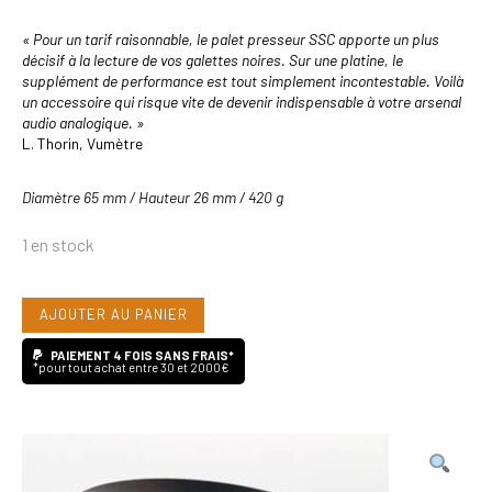
« Pour un tarif raisonnable, le palet presseur SSC apporte un plus
décisif à la lecture de vos galettes noires. Sur une platine, le
supplément de performance est tout simplement incontestable. Voilà
un accessoire qui risque vite de devenir indispensable à votre arsenal
audio analogique. »
L. Thorin, Vumètre
Diamètre 65 mm /
Hauteur 26 mm /
420 g
1 en stock
quantité
AJOUTER AU PANIER
de
PAIEMENT 4 FOIS SANS FRAIS*
*pour tout achat entre 30 et 2000€
SSC
Record
Point
420