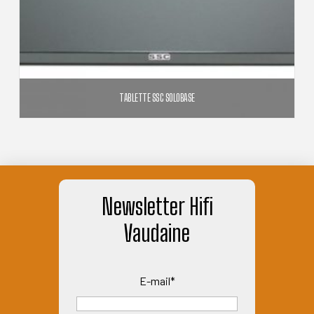
peuvent
être
choisies
sur
la
TABLETTE SSC SOLOBASE
page
359,00
€
du
produit
AJOUTER AU PANIER
Newsletter Hifi
Vaudaine
E-mail*