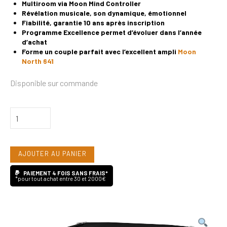
Multiroom via Moon Mind Controller
Révélation musicale, son dynamique,
émotionnel
Fiabilité, garantie 10 ans après inscription
Programme Excellence permet d’évoluer dans l’année
d’achat
Forme un couple parfait avec l’excellent ampli
Moon
North 641
Disponible sur commande
quantité
de
Moon
AJOUTER AU PANIER
North
681
PAIEMENT 4 FOIS SANS FRAIS*
*pour tout achat entre 30 et 2000€