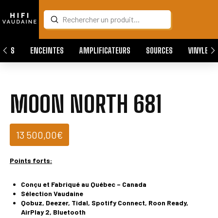
Submit
Search
QUES
ENCEINTES
AMPLIFICATEURS
SOURCES
VINYLES
MOON NORTH 681
13 500,00
€
Points forts:
Conçu et Fabriqué au Québec – Canada
Sélection Vaudaine
Qobuz, Deezer, Tidal, Spotify Connect, Roon Ready,
AirPlay 2, Bluetooth