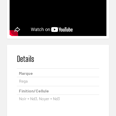
Details
Marque
Rega
Finition/Cellule
Noir + Nd3, Noyer + Nd3