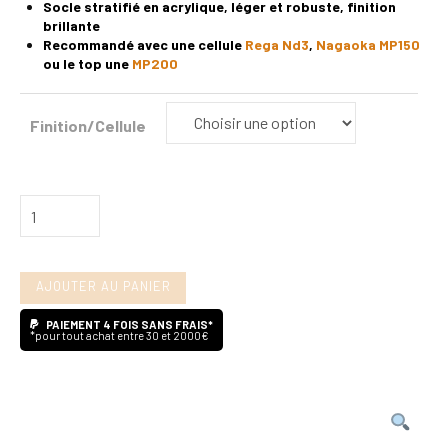
Socle stratifié en acrylique, léger et robuste, finition
brillante
Recommandé avec une cellule
Rega Nd3
,
Nagaoka MP150
ou le top une
MP200
Finition/Cellule
quantité
de
Rega
AJOUTER AU PANIER
Planar
2
PAIEMENT 4 FOIS SANS FRAIS*
*pour tout achat entre 30 et 2000€