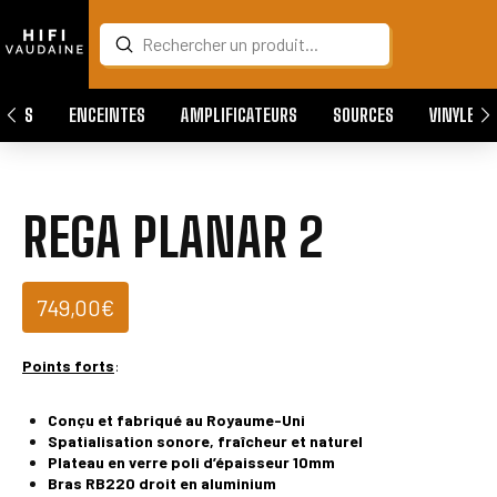
Submit
Search
QUES
ENCEINTES
AMPLIFICATEURS
SOURCES
VINYLES
REGA PLANAR 2
749,00
€
Points forts
:
Conçu et fabriqué au Royaume-Uni
Spatialisation sonore, fraîcheur et naturel
Plateau en verre poli d’épaisseur 10mm
Bras RB220 droit en aluminium