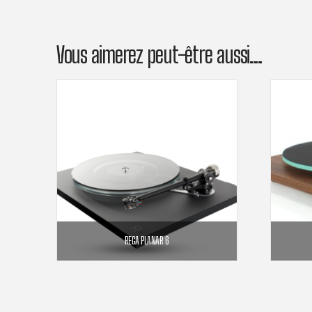
Vous aimerez peut-être aussi…
REGA PLANAR 6
1 699,00
€
2 760,00
€
Plage
–
de
prix :
1
CHOIX DES OPTIONS
699,00€