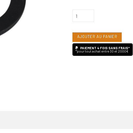
quantité
de
Rega
AJOUTER AU PANIER
Entretoise
alu
PAIEMENT 4 FOIS SANS FRAIS*
*pour tout achat entre 30 et 2000€
noir
2
mm
3
points