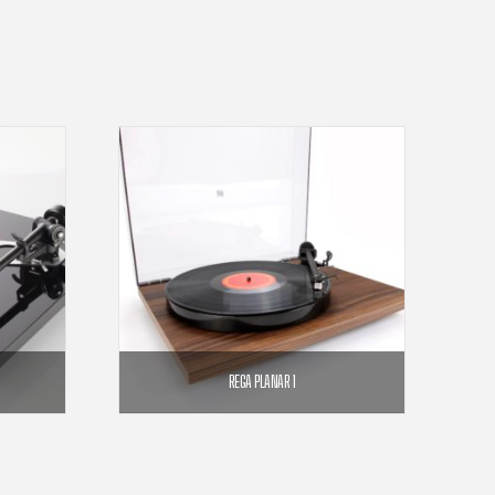
REGA PLANAR 1
00
€
Plage
439,00
€
de
prix :
879,00€
NS
CHOIX DES OPTIONS
à