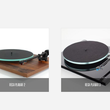
REGA PLANAR 2
REGA PLANAR 3
749,00
€
879,00
€
1 189,
–
CHOIX DES OPTIONS
CHOIX DES OPTIO