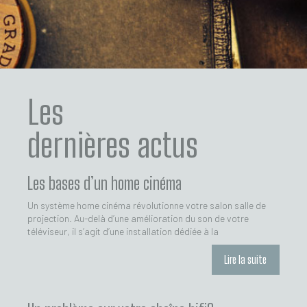
Les
dernières actus
Les bases d’un home cinéma
Un système home cinéma révolutionne votre salon salle de
projection. Au-delà d’une amélioration du son de votre
téléviseur, il s’agit d’une installation dédiée à la
Lire la suite