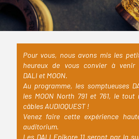
Pour vous, nous avons mis les pet
heureux de vous convier à venir 
DALI
et
MOON
.
Au programme, les somptueuses
D
les
MOON
North 791 et 761, le tout 
câbles AUDIOQUEST !
Venez faire cette expérience hau
auditorium.
Les
DALI
Epikore 11 seront par la sui