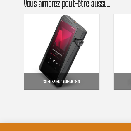
Vous aimerez peut-être aussi…
ASTELL&KERN A&NORMA SR35
899,00
€
AJOUTER AU PANIER