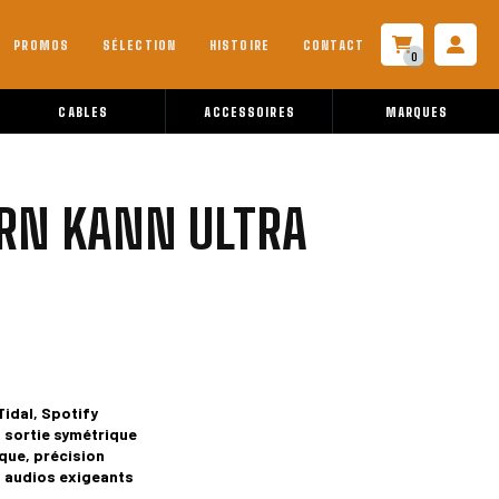
PROMOS
SÉLECTION
HISTOIRE
CONTACT
0
CABLES
ACCESSOIRES
MARQUES
RN KANN ULTRA
idal, Spotify
B sortie symétrique
que, précision
 audios exigeants