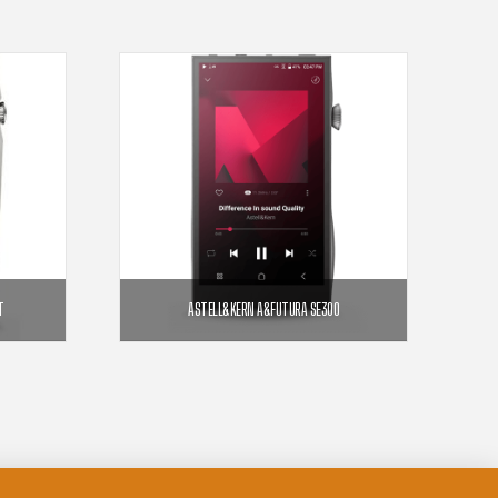
T
ASTELL&KERN A&FUTURA SE300
2 190,00
€
ER
AJOUTER AU PANIER