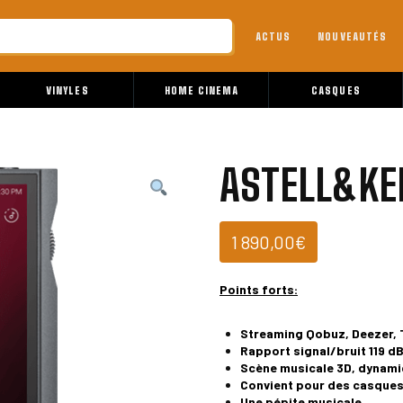
ACTUS
NOUVEAUTÉS
VINYLES
HOME CINEMA
CASQUES
ASTELL&KE
1 890,00
€
Points forts:
Streaming Qobuz, Deezer, T
Rapport signal/bruit 119 d
Scène musicale 3D, dynami
Convient pour des casques
Une pépite musicale