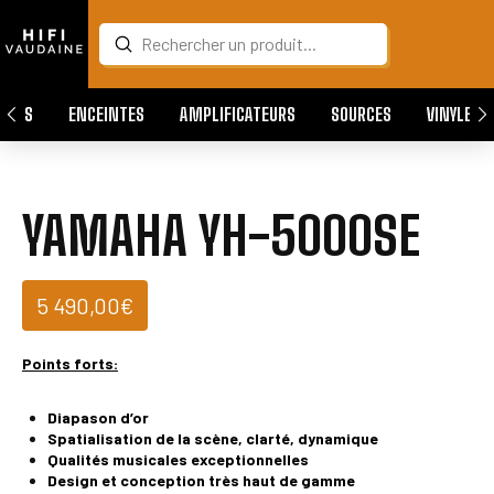
Submit
Search
QUES
ENCEINTES
AMPLIFICATEURS
SOURCES
VINYLES
YAMAHA YH-5000SE
5 490,00
€
Points forts:
Diapason d’or
Spatialisation de la scène, clarté, dynamique
Qualités musicales exceptionnelles
Design et conception très haut de gamme