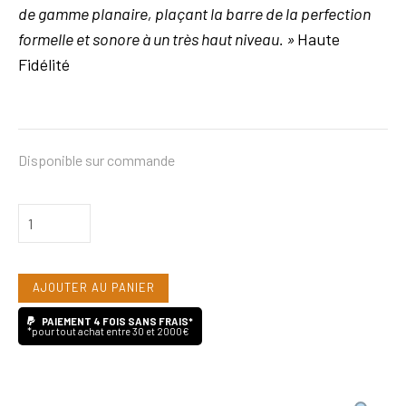
de gamme planaire, plaçant la barre de la perfection
formelle et sonore à un très haut niveau. »
Haute
Fidélité
Disponible sur commande
quantité
de
Yamaha
AJOUTER AU PANIER
YH-
5000SE
PAIEMENT 4 FOIS SANS FRAIS*
*pour tout achat entre 30 et 2000€