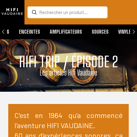
Submit
Search
QUES
ENCEINTES
AMPLIFICATEURS
SOURCES
VINYLES
HIFI TRIP / ÉPISODE 2
Les articles Hifi Vaudaine
C’est en 1964 qu’a commencé
l’aventure HIFI VAUDAINE.
60 ans d’expériences sonores, ça