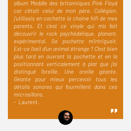
album Meddle des britanniques Pink Floyd
car c'était celui de mon père. Collégien,
j'utilisais en cachette la chaine hifi de mes
parents. Et c'est ce vinyle qui m'a fait
découvrir le rock psychédélique, planant,
expérimental. Sa pochette m'intriguait.
Est-ce l'oeil d'un animal étrange ? C'est bien
plus tard en ouvrant la pochette et en la
positionnant verticalement à plat que j'ai
distingué l'oreille. Une oreille géante.
Géante pour mieux percevoir tous les
détails sonores qui fourmillent dans ces
microsillons.
- Laurent.