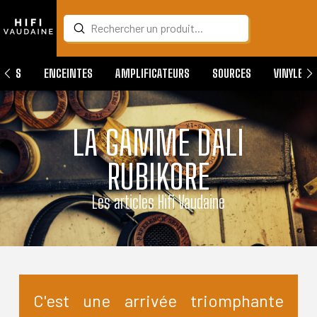
Submit
Search
QUES
ENCEINTES
AMPLIFICATEURS
SOURCES
VINYLES
LA GAMME DALI
RUBIKORE
Les articles Hifi Vaudaine
C'est une arrivée triomphante