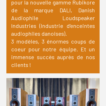
pour la nouvelle gamme Rubikore
de la marque DALI, Danish
Audiophile Loudspeaker
Industries (Industrie d’enceintes
audiophiles danoises).
3 modèles, 3 énormes coups de
coeur pour notre équipe. Et un
immense succès auprès de nos
clients !