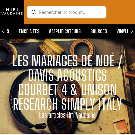
Submit
Search
QUES
ENCEINTES
AMPLIFICATEURS
SOURCES
VINYLES
LES MARIAGES DE NOÉ /
DAVIS ACOUSTICS
COURBET 4 & UNISON
RESEARCH SIMPLY ITALY
Les articles Hifi Vaudaine