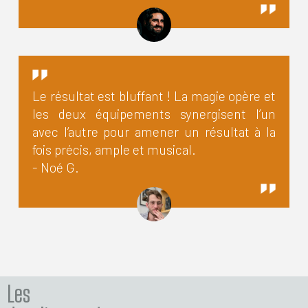
Le résultat est bluffant ! La magie opère et
les deux équipements synergisent l’un
avec l’autre pour amener un résultat à la
fois précis, ample et musical.
- Noé G.
Les