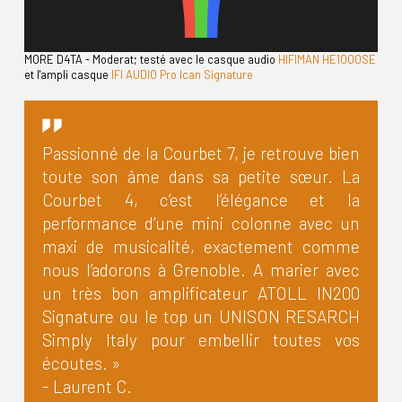
MORE D4TA - Moderat; testé avec le casque audio
HIFIMAN HE1000SE
et l'ampli casque
IFI AUDIO Pro Ican Signature
Passionné de la Courbet 7, je retrouve bien
toute son âme dans sa petite sœur. La
Courbet 4, c’est l’élégance et la
performance d’une mini colonne avec un
maxi de musicalité, exactement comme
nous l’adorons à Grenoble. A marier avec
un très bon amplificateur ATOLL IN200
Signature ou le top un UNISON RESARCH
Simply Italy pour embellir toutes vos
écoutes. »
- Laurent C.