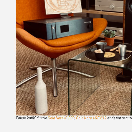
Pause "caffè" du trio
Gold Note IS1000
,
Gold Note A6 EVO 2
et de votre aut