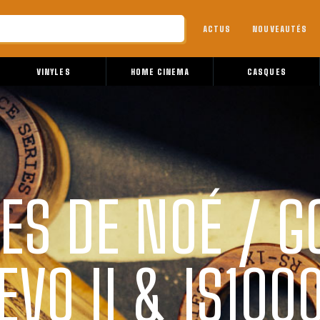
ACTUS
NOUVEAUTÉS
VINYLES
HOME CINEMA
CASQUES
ES DE NOÉ / G
EVO II & IS100