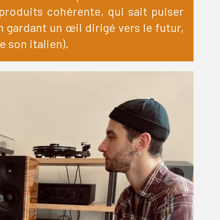
roduits cohérente, qui sait puiser
 gardant un œil dirigé vers le futur,
e son italien).