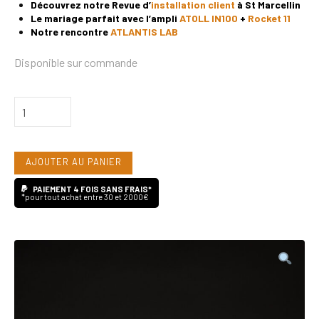
Découvrez notre Revue d’
installation client
à St Marcellin
Le mariage parfait avec l’ampli
ATOLL IN100
+
Rocket 11
Notre rencontre
ATLANTIS LAB
Disponible sur commande
quantité
de
Atlantis
AJOUTER AU PANIER
Lab
AT13
PAIEMENT 4 FOIS SANS FRAIS*
*pour tout achat entre 30 et 2000€