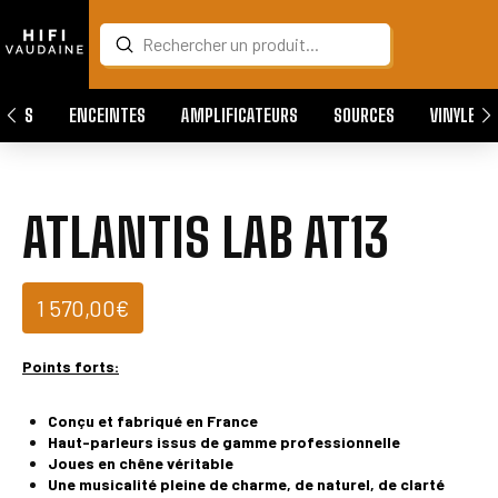
Submit
Search
QUES
ENCEINTES
AMPLIFICATEURS
SOURCES
VINYLES
ATLANTIS LAB AT13
1 570,00
€
Points forts:
Conçu et fabriqué en France
Haut-parleurs issus de gamme professionnelle
Joues en chêne véritable
Une musicalité pleine de charme, de naturel, de
clarté