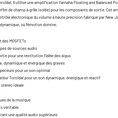
roïdal. Il utilise une amplification Yamaha Floating and Balanced 
effet de champ à grille isolée) pour les composants de sortie. Cet am
ntrôle électronique du volume à haute précision fabriqué par New Jap
t dynamique, où l’émotion domine.
nt des MOSFETs
ypes de sources audio
rtie pour une restitution fidèle des aigus
, dynamique et énergique des graves
upérieure pour un son optimal
eur Toroïdal pour un son dynamique, énergique et réactif
 stéréo idéale
e
ues de la musique
s véritable
ffrant une qualité audio supérieure