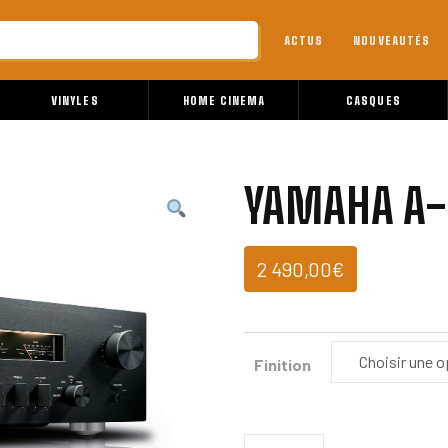
ACTUS
NOUVEAUTÉS
VINYLES
HOME CINEMA
CASQUES
YAMAHA A-
2 490,00
€
Finition
quantité