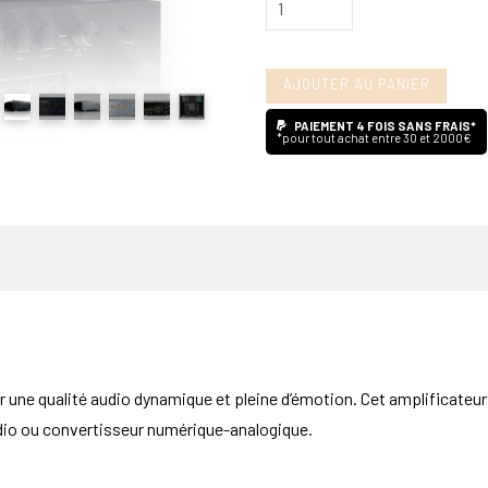
de
Yamaha
AJOUTER AU PANIER
A-
S1200
PAIEMENT 4 FOIS SANS FRAIS*
*pour tout achat entre 30 et 2000€
une qualité audio dynamique et pleine d’émotion. Cet amplificateu
udio ou convertisseur numérique-analogique.