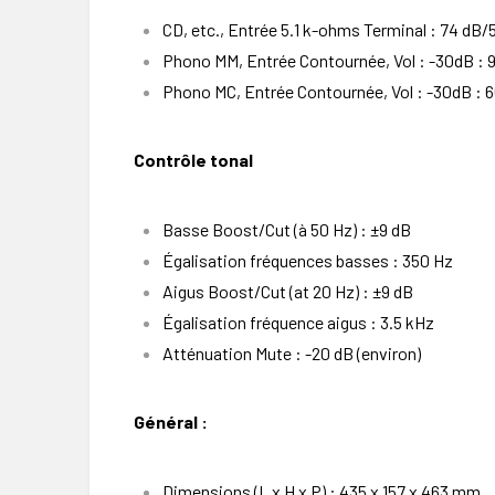
CD, etc., Entrée 5.1 k-ohms Terminal : 74 dB/
Phono MM, Entrée Contournée, Vol : -30dB : 
Phono MC, Entrée Contournée, Vol : -30dB : 
Contrôle tonal
Basse Boost/Cut (à 50 Hz) : ±9 dB
Égalisation fréquences basses : 350 Hz
Aigus Boost/Cut (at 20 Hz) : ±9 dB
Égalisation fréquence aigus : 3.5 kHz
Atténuation Mute : -20 dB (environ)
Général :
Dimensions (L x H x P) : 435 x 157 x 463 mm