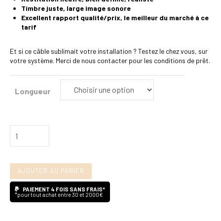
Timbre juste, large image sonore
Excellent rapport qualité/prix, le meilleur du marché à ce
tarif
Et si ce câble sublimait votre installation ? Testez le chez vous, sur
votre système. Merci de nous contacter pour les conditions de prêt.
Longueur
quantité
de
Audioquest
AJOUTER AU PANIER
Golden
Gate
PAIEMENT 4 FOIS SANS FRAIS*
*pour tout achat entre 30 et 2000€
RCA/RCA