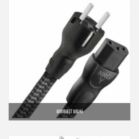
AUDIOQUEST NRG Y3
179,00
€
259,00
€
Plage
–
de
prix :
179,00€
CHOIX DES OPTIONS