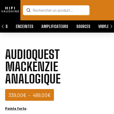
Submit
Search
QUES
ENCEINTES
AMPLIFICATEURS
SOURCES
VINYLES
AUDIOQUEST
MACKENZIE
ANALOGIQUE
Plage
339,00
€
–
489,00
€
de
prix :
Points forts
:
339,00€