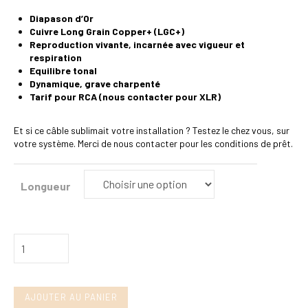
à
489,00€
Diapason d’Or
Cuivre Long Grain Copper+ (LGC+)
Reproduction vivante, incarnée avec vigueur et
respiration
Equilibre tonal
Dynamique, grave charpenté
Tarif pour RCA (nous contacter pour XLR)
Et si ce câble sublimait votre installation ? Testez le chez vous, sur
votre système. Merci de nous contacter pour les conditions de prêt.
Longueur
quantité
de
Audioquest
AJOUTER AU PANIER
Mackenzie