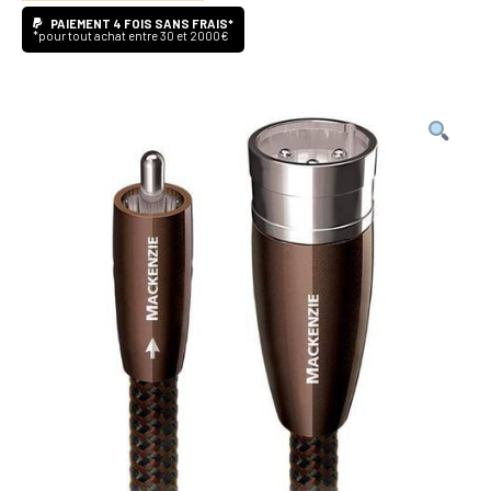
Analogique
PAIEMENT 4 FOIS SANS FRAIS*
*pour tout achat entre 30 et 2000€