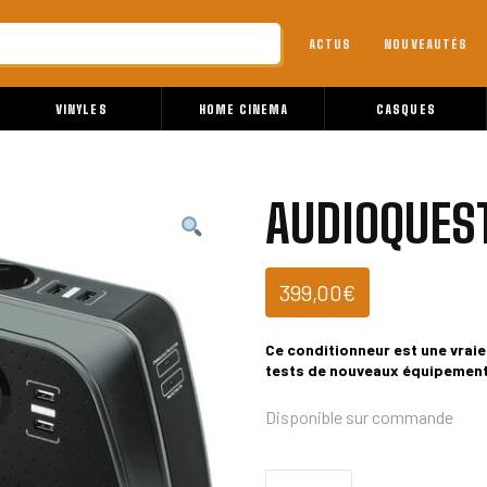
ACTUS
NOUVEAUTÉS
VINYLES
HOME CINEMA
CASQUES
AUDIOQUES
399,00
€
Ce conditionneur est une vraie
tests de nouveaux équipements
Disponible sur commande
quantité