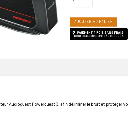
de
Audioquest
AJOUTER AU PANIER
Powerquest
3
PAIEMENT 4 FOIS SANS FRAIS*
*pour tout achat entre 30 et 2000€
teur Audioquest Powerquest 3, afin d’éliminer le bruit et protéger v