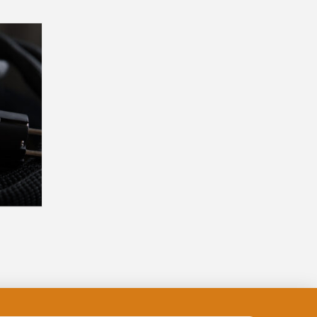
00
€
Plage
de
prix :
950,00€
NS
à
1
040,00€