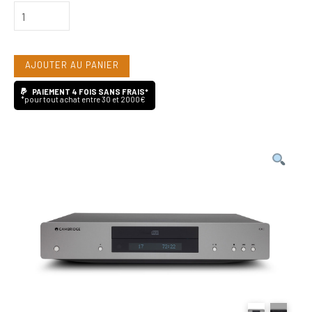
quantité
de
Cambridge
AJOUTER AU PANIER
CXC
(Transport
PAIEMENT 4 FOIS SANS FRAIS*
*pour tout achat entre 30 et 2000€
CD)