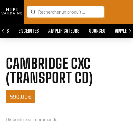
Submit
Search
QUES
ENCEINTES
AMPLIFICATEURS
SOURCES
VINYLES
CAMBRIDGE CXC
(TRANSPORT CD)
590,00
€
Disponible sur commande