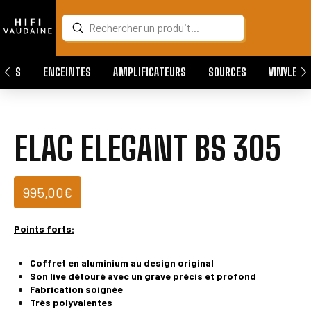
Submit
Search
QUES
ENCEINTES
AMPLIFICATEURS
SOURCES
VINYLES
ELAC ELEGANT BS 305
995,00
€
Points forts:
Coffret en aluminium au design original
Son live détouré avec un grave précis et profond
Fabrication soignée
Très polyvalentes