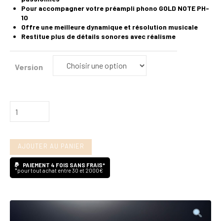
Pour accompagner votre préampli phono GOLD NOTE PH-
10
Offre une meilleure dynamique et résolution musicale
Restitue plus de détails sonores avec réalisme
Version
quantité
de
Gold
AJOUTER AU PANIER
Note
PSU-
PAIEMENT 4 FOIS SANS FRAIS*
*pour tout achat entre 30 et 2000€
10
(alimentation)