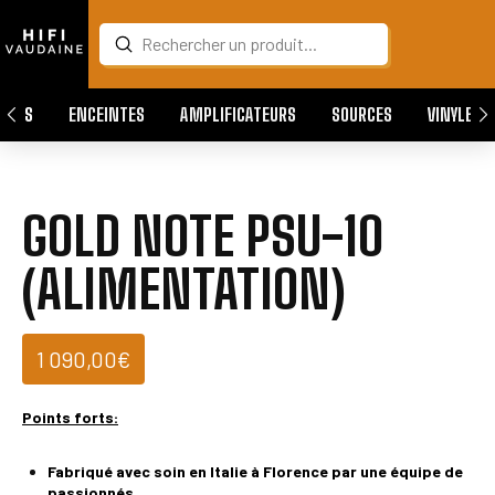
Submit
Search
QUES
ENCEINTES
AMPLIFICATEURS
SOURCES
VINYLES
GOLD NOTE PSU-10
(ALIMENTATION)
1 090,00
€
Points forts:
Fabriqué avec soin en Italie à Florence par une équipe de
passionnés