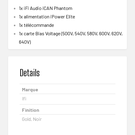
1x iFi Audio iCAN Phantom
1x alimentation iPower Elite
1x télécommande
1x carte Bias Voltage (500V, 540V, 580V, 600V, 620V,
640V)
Details
Marque
Ifi
Finition
Gold, Noir