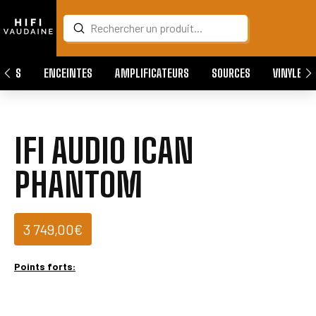
Submit
Search
QUES
ENCEINTES
AMPLIFICATEURS
SOURCES
VINYLES
IFI AUDIO ICAN
PHANTOM
3 749,00
€
Points forts: