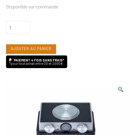
Disponible sur commande
quantité
de
Ifi
AJOUTER AU PANIER
Audio
iCan
PAIEMENT 4 FOIS SANS FRAIS*
*pour tout achat entre 30 et 2000€
PHANTOM