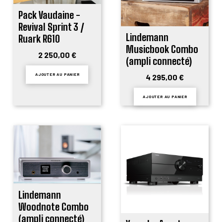
Pack Vaudaine -
Revival Sprint 3 /
Lindemann
Ruark R610
Musicbook Combo
2 250,00 €
(ampli connecté)
AJOUTER AU PANIER
4 295,00 €
AJOUTER AU PANIER
Lindemann
Woodnote Combo
(ampli connecté)