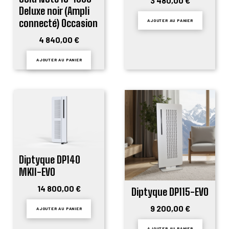
3 480,00 €
Deluxe noir (Ampli
connecté) Occasion
AJOUTER AU PANIER
4 840,00 €
AJOUTER AU PANIER
Diptyque DP140
MKII-EVO
14 800,00 €
Diptyque DP115-EVO
9 200,00 €
AJOUTER AU PANIER
AJOUTER AU PANIER