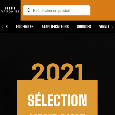
Submit
Search
QUES
ENCEINTES
AMPLIFICATEURS
SOURCES
VINYLES
2021
SÉLECTION