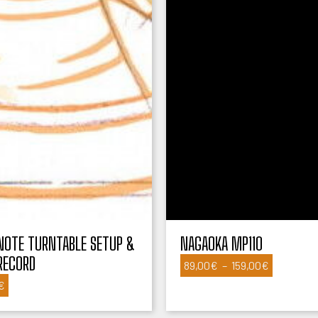
NOTE TURNTABLE SETUP &
NAGAOKA MP110
RECORD
Plage
89,00
€
–
159,00
€
de
€
prix :
89,00€