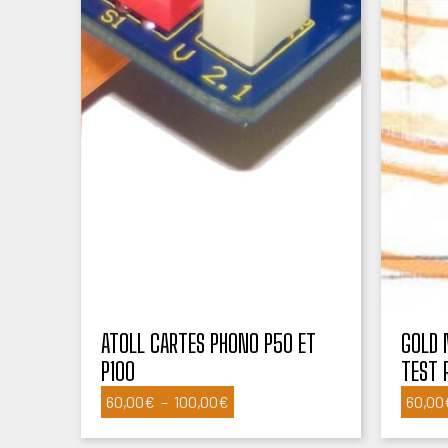
ATOLL CARTES PHONO P50 ET
GOLD 
P100
TEST 
Plage
60,00
€
–
100,00
€
60,00
de
prix :