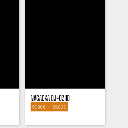
NAGAOKA DJ-03HD
Plage
99,00
€
–
189,00
€
de
prix :
99,00€