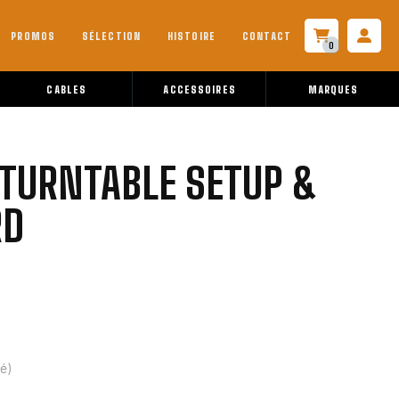
PROMOS
SÉLECTION
HISTOIRE
CONTACT
0
CABLES
ACCESSOIRES
MARQUES
 TURNTABLE SETUP &
RD
é)