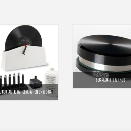
SSC RECORD POINT 420
179,00
€
DISCO-ANTISTAT GENERATION 2+ (5248)
109,00
€
AJOUTER AU PANI
AJOUTER AU PANIER