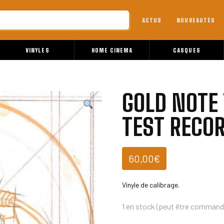
ACTUS
NOUVEAUTÉS
VINYLES
HOME CINEMA
CASQUES
GOLD NOTE
TEST RECO
60,00
€
Vinyle de calibrage.
1 en stock (peut être command