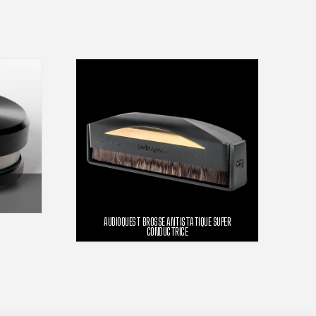
AUDIOQUEST BROSSE ANTISTATIQUE SUPER
CONDUCTRICE
ER
34,00
€
AJOUTER AU PANIER