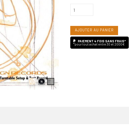
quantité
de
Gold
AJOUTER AU PANIER
Note
Turntable
PAIEMENT 4 FOIS SANS FRAIS*
*pour tout achat entre 30 et 2000€
Setup
&
Test
Record