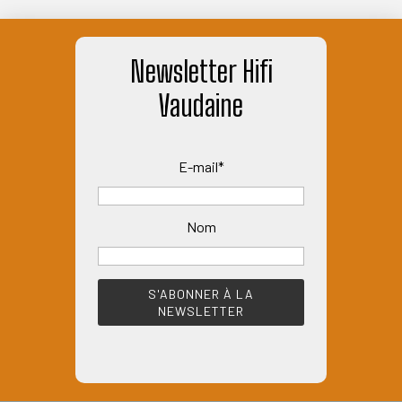
produit
AJOUTER AU PANIER
Newsletter Hifi
Vaudaine
E-mail*
Nom