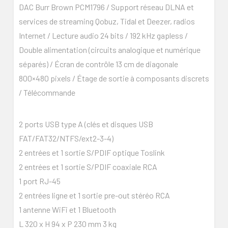
DAC Burr Brown PCM1796 / Support réseau DLNA et
services de streaming Qobuz, Tidal et Deezer, radios
Internet / Lecture audio 24 bits / 192 kHz gapless /
Double alimentation (circuits analogique et numérique
séparés) / Écran de contrôle 13 cm de diagonale
800×480 pixels / Étage de sortie à composants discrets
/ Télécommande
2 ports USB type A (clés et disques USB
FAT/FAT32/NTFS/ext2-3-4)
2 entrées et 1 sortie S/PDIF optique Toslink
2 entrées et 1 sortie S/PDIF coaxiale RCA
1 port RJ-45
2 entrées ligne et 1 sortie pre-out stéréo RCA
1 antenne WiFi et 1 Bluetooth
L 320 x H 94 x P 230 mm 3 kg