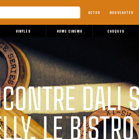
ACTUS
NOUVEAUTÉS
VINYLES
HOME CINEMA
CASQUES
NCONTRE DALI S
LLY, LE BISTRO