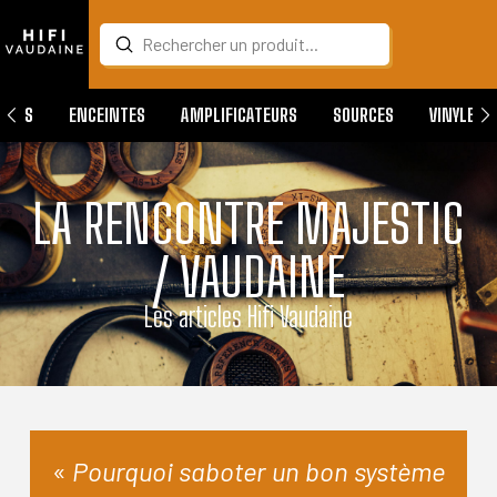
Submit
Search
QUES
ENCEINTES
AMPLIFICATEURS
SOURCES
VINYLES
LA RENCONTRE MAJESTIC
/ VAUDAINE
Les articles Hifi Vaudaine
«
Pourquoi saboter un bon système