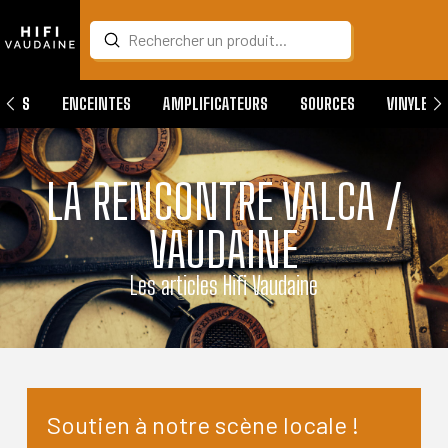
Submit
Search
QUES
ENCEINTES
AMPLIFICATEURS
SOURCES
VINYLES
LA RENCONTRE VALCA /
VAUDAINE
Les articles Hifi Vaudaine
Soutien à notre scène locale !