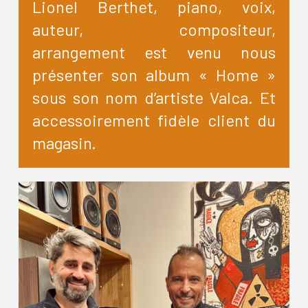
Lionel Berthet, piano, voix,
auteur, compositeur,
arrangement est venu nous
présenter son album « Home »
sous son nom d’artiste Valca. Et
accessoirement fidèle client du
magasin.