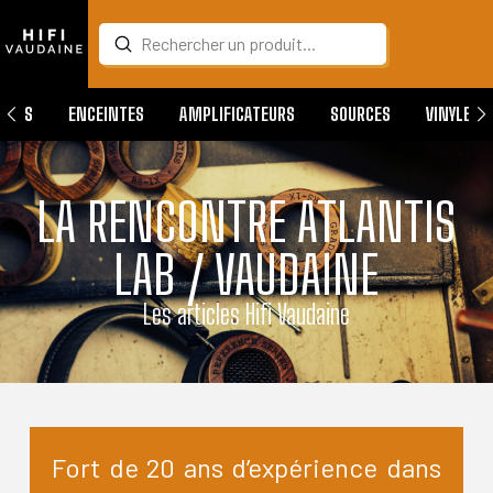
Submit
Search
QUES
ENCEINTES
AMPLIFICATEURS
SOURCES
VINYLES
LA RENCONTRE ATLANTIS
LAB / VAUDAINE
Les articles Hifi Vaudaine
Fort de 20 ans d’expérience dans