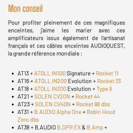
Mon conseil
Pour profiter pleinement de ces magnifiques
enceintes, j’aime les marier avec ces
amplificateurs issus également de l’artisanat
français et ces câbles enceintes AUDIOQUEST,
la grande référence mondiale :
AT13 +
ATOLL IN100
Signature +
Rocket 11
AT16 +
ATOLL IN200
Evolution +
Rocket 33
AT18 +
ATOLL IN300
Evolution +
Type 9
AT21 +
SOLEN CV20N
+
Rocket 44
AT23 +
SOLEN CV40N
+
Rocket 88 dbs
AT31 +
B.AUDIO Alpha One
+
Robin Hood
Zero dbs
AT38 + B.AUDIO
B.DPR EX
&
B.Amp
+