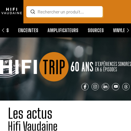
Submit
Search
QUES
ENCEINTES
AMPLIFICATEURS
SOURCES
VINYLES
Les actus
Hifi Vaudaine