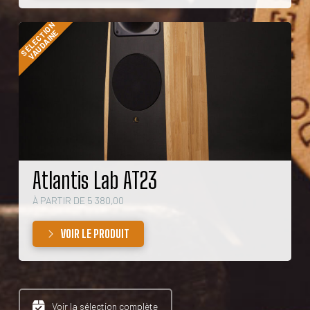
SÉLECTION
VAUDAINE
Atlantis Lab AT23
À PARTIR DE 5 380,00
VOIR LE PRODUIT
Voir la sélection complète