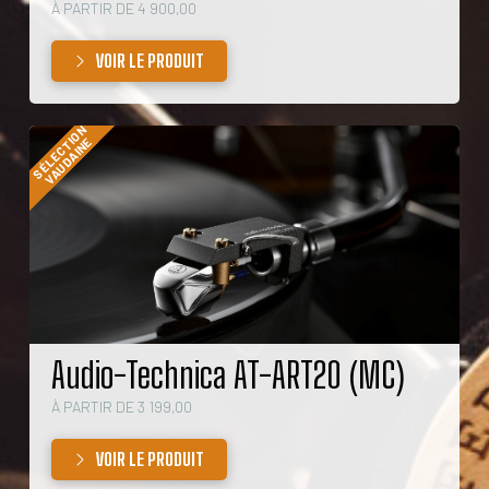
À PARTIR DE 4 900,00
VOIR LE PRODUIT
SÉLECTION
VAUDAINE
Audio-Technica AT-ART20 (MC)
À PARTIR DE 3 199,00
VOIR LE PRODUIT