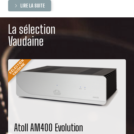
LIRE LA SUITE
La sélection
Vaudaine
SÉLECTION
VAUDAINE
Atoll AM400 Evolution