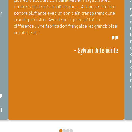
t
d'autres ampli/pré-ampli de classe A. Une restitution
m
sonore bluffante avec un son clair, transparent d'une
r
e
grande précision. Avec le petit plus qui fait la
m
différence : une fabrication française (et grenobloise
r
qui plus est) !
b
g
- Sylvain Onteniente
p
c
p
m
t
s
n
0
1
2
3