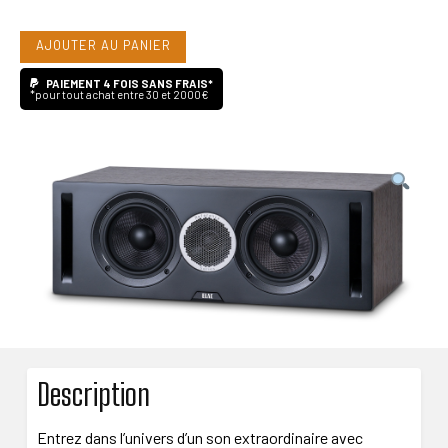
Elac
AJOUTER AU PANIER
DCR52
PAIEMENT 4 FOIS SANS FRAIS*
*pour tout achat entre 30 et 2000€
Description
Entrez dans l’univers d’un son extraordinaire avec