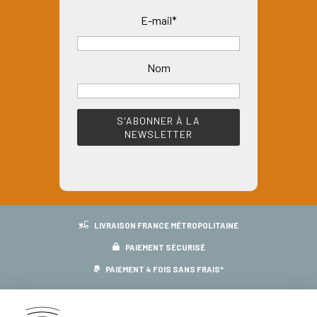
variations.
E-mail*
Les
options
peuvent
Nom
être
choisies
sur
la
page
du
produit
LIVRAISON FRANCE MÉTROPOLITAINE
PAIEMENT SÉCURISÉ
PAIEMENT 4 FOIS SANS FRAIS*